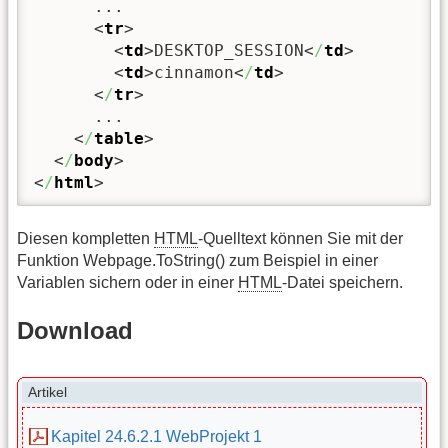
      ...

<
tr
>
<
td
>
DESKTOP_SESSION
<
/
td
>
<
td
>
cinnamon
<
/
td
>
<
/
tr
>
      ...

<
/
table
>
<
/
body
>
<
/
html
>
Diesen kompletten
HTML
-Quelltext können Sie mit der
Funktion Webpage.ToString() zum Beispiel in einer
Variablen sichern oder in einer
HTML
-Datei speichern.
Download
Artikel
Kapitel 24.6.2.1 WebProjekt 1