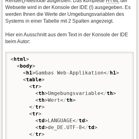
Render()-Methode aufgerufen. Das komplette
HTML
der
Webseite wird in der Konsole der IDE (!) ausgegeben. Es
werden Ihnen die Werte der Umgebungsvariablen des
Systems in einer Tabelle mit 2 Spalten angezeigt.
Hier ein Ausschnitt aus dem Text in der Konsole der IDE
beim Autor:
<
html
>
<
body
>
<
h1
>
Gambas Web-Applikation
<
/
h1
>
<
table
>
<
tr
>
<
th
>
Umgebungsvariable
<
/
th
>
<
th
>
Wert
<
/
th
>
<
/
tr
>
<
tr
>
<
td
>
LANGUAGE
<
/
td
>
<
td
>
de_DE.UTF-8
<
/
td
>
<
/
tr
>