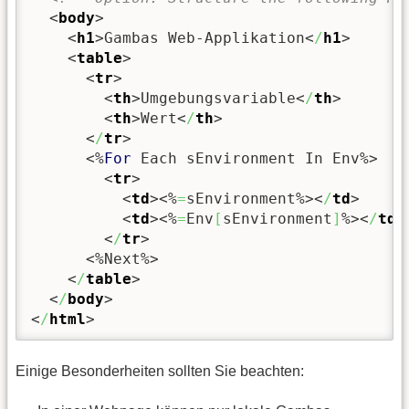
<
body
>
<
h1
>
Gambas Web-Applikation
<
/
h1
>
<
table
>
<
tr
>
<
th
>
Umgebungsvariable
<
/
th
>
<
th
>
Wert
<
/
th
>
<
/
tr
>
<%
For
 Each sEnvironment In Env%>
<
tr
>
<
td
><%
=
sEnvironment%><
/
td
>
<
td
><%
=
Env
[
sEnvironment
]
%><
/
td
>
<
/
tr
>
<%Next%>
<
/
table
>
<
/
body
>
<
/
html
>
Einige Besonderheiten sollten Sie beachten: