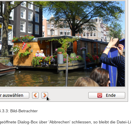
.3.3: Bild-Betrachter
eöffnete Dialog-Box über 'Abbrechen' schliessen, so bleibt die Datei-L