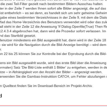
die zwei Teil-Filter gezielt nach bestimmten Bildern Ausschau halten.
ter in der Zeile 7 werden Ihnen sofort alle Bilder angezeigt, die auf das
 ist entbehrlich – es sei denn, es handelt sich um sehr geheime Gehei
gabe eines bestimmten Verzeichnisses in der Zeile 9, mit dem die Dialog-
fad das Home-Verzeichnis des Benutzers verwendet wird oder das zulet
ll steht in der Zeile 12 die Anweisung 'If Dialog.Openfile(True) Then 
2.4.3.4 abgebrochen hat, dann wird die Prozedur sofort verlassen. Im 
d das Startbild gesetzt.
nutzer mindestens ein Bild ausgewählt hat, dann wird in der Zeile 18 e
 sie wird für die Navigation durch die Bild-Anzeige benötigt – wird dem
n.
en 22 bis 25 können Sie zur Kontrolle bei der Erprobung durch die Bild-
ns ein Bild ausgewählt wurde, wird das erste Bild über die Anweisung i
malen) Satz 'Die Bild-Liste enthält 1 Bilder' zu entgehen, werden in d
tze – in Abhängigkeit von der Anzahl der Bilder – angezeigt werden.
verwenden Sie die Gambas-Instruktion CATCH, um Fehler abzufangen 
 Quelltext finden Sie im Download-Bereich im Projekt-Archiv.
d