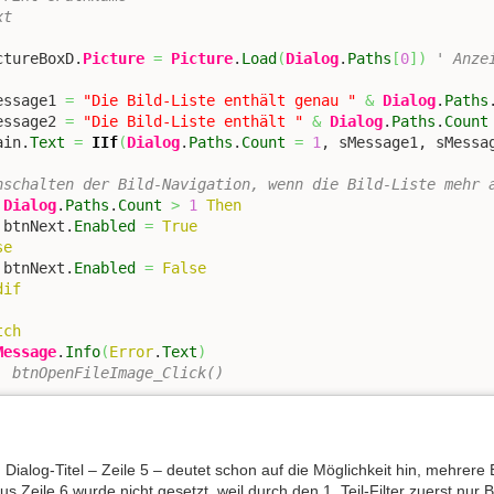
xt
ctureBoxD.
Picture
=
Picture
.
Load
(
Dialog
.
Paths
[
0
]
)
' Anze
essage1 
=
"Die Bild-Liste enthält genau "
&
Dialog
.
Paths
essage2 
=
"Die Bild-Liste enthält "
&
Dialog
.
Paths
.
Count
ain.
Text
=
IIf
(
Dialog
.
Paths
.
Count
=
1
, sMessage1, sMessa
nschalten der Bild-Navigation, wenn die Bild-Liste mehr 
Dialog
.
Paths
.
Count
>
1
Then
 btnNext.
Enabled
=
True
se
 btnNext.
Enabled
=
False
dif
tch
Message
.
Info
(
Error
.
Text
)
' btnOpenFileImage_Click()
 Dialog-Titel – Zeile 5 – deutet schon auf die Möglichkeit hin, mehrer
aus Zeile 6 wurde nicht gesetzt, weil durch den 1. Teil-Filter zuerst nur