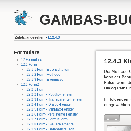
GAMBAS-BUC
Zuletzt angesehen:
k12.4.3
•
Formulare
12 Formulare
12.4.3 K
12.1 Form
12.1.1 Form-Eigenschaften
Die Methode Op
12.1.2 Form-Methoden
kann der Benu
12.1.3 Form-Ereignisse
False, wenn de
12.2 Form2
Dialog.Paths i
12.2.1 Form
12.2.2 Form - PopUp-Fenster
Im folgenden P
12.2.3 Form - Transparente Fenster
12.2.4 Form - Dialog-Fenster
ausgewählten B
12.2.5 Form - MinMax-Fenster
12.2.6 Form- Persistente Fenster
12.2.7 Form - FormInForm
12.2.8 Form - Steuerelemente
12.2.9 Form - Datenaustausch