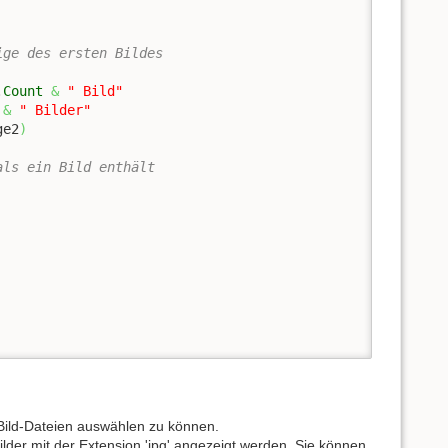
ige des ersten Bildes
.
Count
&
" Bild"
&
" Bilder"
ge2
)
als ein Bild enthält
e Bild-Dateien auswählen zu können.
 Bilder mit der Extension 'jpg' angezeigt werden. Sie können