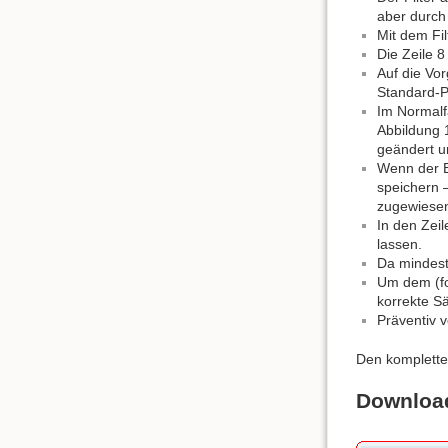
aber durch 
Mit dem Fil
Die Zeile 8
Auf die Vor
Standard-P
Im Normalfa
Abbildung 1
geändert un
Wenn der Be
speichern –
zugewiese
In den Zeil
lassen.
Da mindeste
Um dem (for
korrekte Sä
Präventiv 
Den kompletten
Downloa