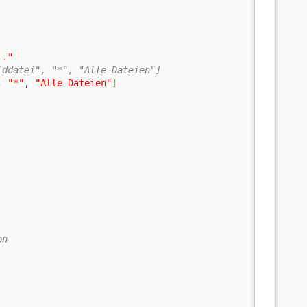
.."
lddatei", "*", "Alle Dateien"]
, 
"*"
, 
"Alle Dateien"
]
on