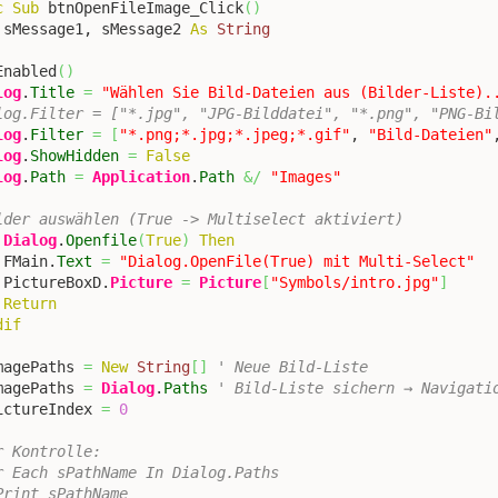
c
Sub
 btnOpenFileImage_Click
(
)
 sMessage1, sMessage2 
As
String
Enabled
(
)
log
.
Title
=
"Wählen Sie Bild-Dateien aus (Bilder-Liste).
log.Filter = ["*.jpg", "JPG-Bilddatei", "*.png", "PNG-Bi
log
.
Filter
=
[
"*.png;*.jpg;*.jpeg;*.gif"
, 
"Bild-Dateien"
log
.
ShowHidden
=
False
log
.
Path
=
Application
.
Path
&/
"Images"
lder auswählen (True -> Multiselect aktiviert)
Dialog
.
Openfile
(
True
)
Then
 FMain.
Text
=
"Dialog.OpenFile(True) mit Multi-Select"
 PictureBoxD.
Picture
=
Picture
[
"Symbols/intro.jpg"
]
Return
dif
magePaths 
=
New
String
[
]
' Neue Bild-Liste
magePaths 
=
Dialog
.
Paths
' Bild-Liste sichern → Navigati
ictureIndex 
=
0
r Kontrolle:
r Each sPathName In Dialog.Paths
Print sPathName