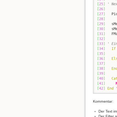
[
25
]
' Ne
[
26
]
[
27
]
   Pi
[
28
]
[
29
]
   sM
[
30
]
   sM
[
31
]
   FM
[
32
]
[
33
]
' Ei
[
34
]
If
[
35
]
     
[
36
]
El
[
37
]
     
[
38
]
En
[
39
]
[
40
]
Ca
[
41
]
[
42
]
End
Kommentar:
Der Text im
Der Filter 