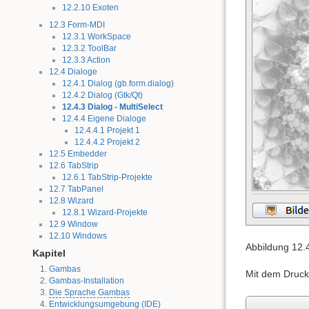
12.2.10 Exoten
12.3 Form-MDI
12.3.1 WorkSpace
12.3.2 ToolBar
12.3.3 Action
12.4 Dialoge
12.4.1 Dialog (gb.form.dialog)
12.4.2 Dialog (Gtk/Qt)
12.4.3 Dialog - MultiSelect
12.4.4 Eigene Dialoge
12.4.4.1 Projekt 1
12.4.4.2 Projekt 2
12.5 Embedder
12.6 TabStrip
12.6.1 TabStrip-Projekte
12.7 TabPanel
12.8 Wizard
12.8.1 Wizard-Projekte
12.9 Window
12.10 Windows
Abbildung 12.4
Kapitel
Gambas
Mit dem Druck 
Gambas-Installation
Die Sprache Gambas
Entwicklungsumgebung (IDE)