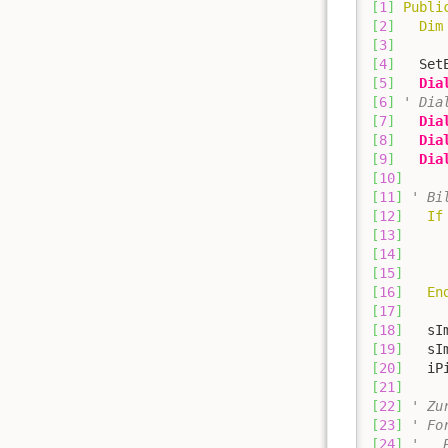
[
1
]
Publi
[
2
]
Dim
[
3
]
[
4
]
   Set
[
5
]
Dia
[
6
]
' Dia
[
7
]
Dia
[
8
]
Dia
[
9
]
Dia
[
10
]
[
11
]
' Bi
[
12
]
If
[
13
]
     
[
14
]
     
[
15
]
[
16
]
En
[
17
]
[
18
]
   sI
[
19
]
   sI
[
20
]
   iP
[
21
]
[
22
]
' Zu
[
23
]
' Fo
[
24
]
'   