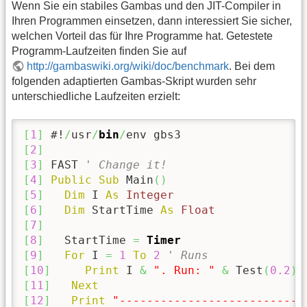
Wenn Sie ein stabiles Gambas und den JIT-Compiler in
Ihren Programmen einsetzen, dann interessiert Sie sicher,
welchen Vorteil das für Ihre Programme hat. Getestete
Programm-Laufzeiten finden Sie auf
http://gambaswiki.org/wiki/doc/benchmark
. Bei dem
folgenden adaptierten Gambas-Skript wurden sehr
unterschiedliche Laufzeiten erzielt:
[
1
]
 #!
/
usr
/
bin
/
[
2
]
[
3
]
 FAST 
' Change it!
[
4
]
Public
Sub
 Main
(
)
[
5
]
Dim
 I 
As
Integer
[
6
]
Dim
 StartTime 
As
Float
[
7
]
[
8
]
   StartTime 
=
Timer
[
9
]
For
 I 
=
1
To
2
' Runs
[
10
]
Print
 I 
&
". Run: "
&
 Test
(
0.2
)
[
11
]
Next
[
12
]
Print
"---------------------------