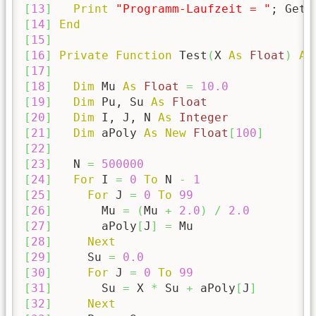
[
13
]
Print
"Programm-Laufzeit = "
; GetT
[
14
]
End
[
15
]
[
16
]
Private
Function
 Test
(
X 
As
Float
)
As
[
17
]
[
18
]
Dim
 Mu 
As
Float
=
10.0
[
19
]
Dim
 Pu, Su 
As
Float
[
20
]
Dim
 I, J, N 
As
Integer
[
21
]
Dim
 aPoly 
As
New
Float
[
100
]
[
22
]
[
23
]
   N 
=
500000
[
24
]
For
 I 
=
0
To
 N 
-
1
[
25
]
For
 J 
=
0
To
99
[
26
]
       Mu 
=
(
Mu 
+
2.0
)
/
2.0
[
27
]
       aPoly
[
J
]
=
[
28
]
Next
[
29
]
     Su 
=
0.0
[
30
]
For
 J 
=
0
To
99
[
31
]
       Su 
=
 X 
*
 Su 
+
 aPoly
[
J
]
[
32
]
Next