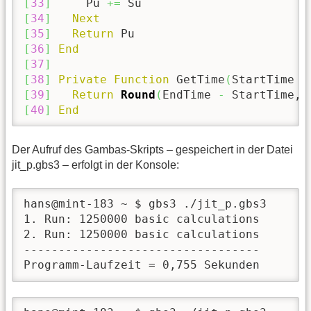
[
33
]
     Pu 
+=
[
34
]
Next
[
35
]
Return
[
36
]
End
[
37
]
[
38
]
Private
Function
 GetTime
(
StartTime 
A
[
39
]
Return
Round
(
EndTime 
-
 StartTime, 
[
40
]
End
Der Aufruf des Gambas-Skripts – gespeichert in der Datei
jit_p.gbs3 – erfolgt in der Konsole:
hans@mint-183 ~ $ gbs3 ./jit_p.gbs3

1. Run: 1250000 basic calculations

2. Run: 1250000 basic calculations

----------------------------------

Programm-Laufzeit = 0,755 Sekunden