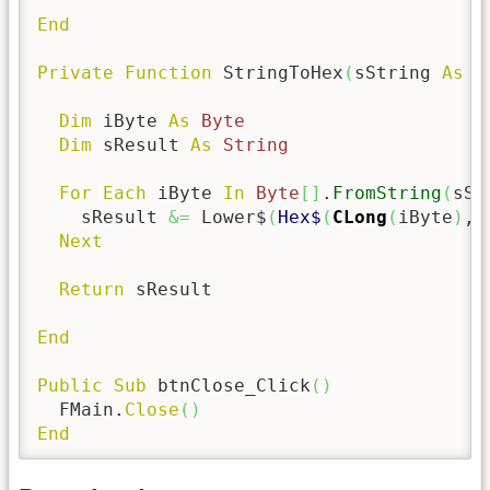
End
Private
Function
 StringToHex
(
sString 
As
S
Dim
 iByte 
As
Byte
Dim
 sResult 
As
String
For
Each
 iByte 
In
Byte
[
]
.
FromString
(
sSt
    sResult 
&=
 Lower$
(
Hex$
(
CLong
(
iByte
)
, 
Next
Return
 sResult

End
Public
Sub
 btnClose_Click
(
)
  FMain.
Close
(
)
End