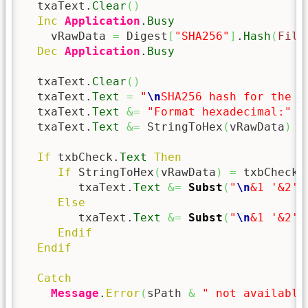
  txaText.
Clear
(
)
Inc
Application
.
Busy
    vRawData 
=
 Digest
[
"SHA256"
]
.
Hash
(
File
Dec
Application
.
Busy
  txaText.
Clear
(
)
  txaText.
Text
=
"
\n
SHA256 hash for the f
  txaText.
Text
&=
"Format hexadecimal:"
&
  txaText.
Text
&=
 StringToHex
(
vRawData
)
&
If
 txbCheck.
Text
Then
If
 StringToHex
(
vRawData
)
=
 txbCheck.
        txaText.
Text
&=
Subst
(
"
\n
&1 '&2' 
Else
        txaText.
Text
&=
Subst
(
"
\n
&1 '&2' 
Endif
Endif
Catch
Message
.
Error
(
sPath 
&
" not available