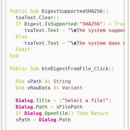
Public
Sub
 DigestSupportedSHA256
(
)
  txaText.
Clear
(
)
If
 Digest.
IsSupported
(
"SHA256"
)
=
True
     txaText.
Text
=
"
\n
The system support
Else
     txaText.
Text
=
"
\n
The system does no
Endif
End
Public
Sub
 btnDigestFromFile_Click
(
)
Dim
 sPath 
As
String
Dim
 vRawData 
As
Variant
Dialog
.
Title
=
(
"Select a file!"
)
Dialog
.
Path
=
 sFilePath

If
Dialog
.
OpenFile
(
)
Then
Return
  sPath 
=
Dialog
.
Path