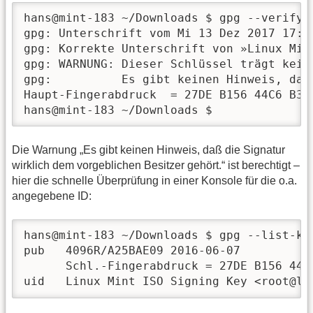
hans@mint-183 ~/Downloads $ gpg --verify 
gpg: Unterschrift vom Mi 13 Dez 2017 17:1
gpg: Korrekte Unterschrift von »Linux Min
gpg: WARNUNG: Dieser Schlüssel trägt kein
gpg:          Es gibt keinen Hinweis, daß
Haupt-Fingerabdruck  = 27DE B156 44C6 B3C
hans@mint-183 ~/Downloads $ 
Die Warnung „Es gibt keinen Hinweis, daß die Signatur
wirklich dem vorgeblichen Besitzer gehört.“ ist berechtigt –
hier die schnelle Überprüfung in einer Konsole für die o.a.
angegebene ID:
hans@mint-183 ~/Downloads $ gpg --list-ke
pub   4096R/A25BAE09 2016-06-07

      Schl.-Fingerabdruck = 27DE B156 44C
uid   Linux Mint ISO Signing Key <root@li