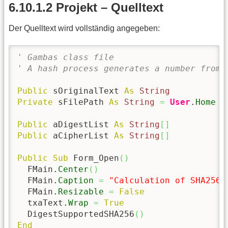
6.10.1.2 Projekt – Quelltext
Der Quelltext wird vollständig angegeben:
' Gambas class file
' A hash process generates a number from 
Public
 sOriginalText 
As
String
Private
 sFilePath 
As
String
=
User
.
Home
Public
 aDigestList 
As
String
[
]
Public
 aCipherList 
As
String
[
]
Public
Sub
 Form_Open
(
)
  FMain.
Center
(
)
  FMain.
Caption
=
"Calculation of SHA256 
  FMain.
Resizable
=
False
  txaText.
Wrap
=
True
  DigestSupportedSHA256
(
)
End