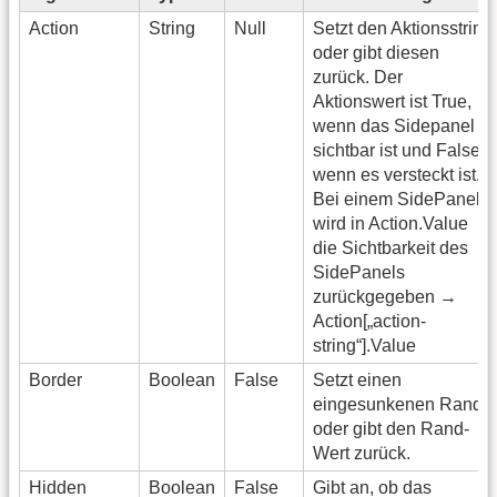
Action
String
Null
Setzt den Aktionsstring
oder gibt diesen
zurück. Der
Aktionswert ist True,
wenn das Sidepanel
sichtbar ist und False,
wenn es versteckt ist.
Bei einem SidePanel
wird in Action.Value
die Sichtbarkeit des
SidePanels
zurückgegeben →
Action[„action-
string“].Value
Border
Boolean
False
Setzt einen
eingesunkenen Rand
oder gibt den Rand-
Wert zurück.
Hidden
Boolean
False
Gibt an, ob das